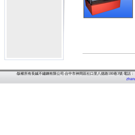
‧版權所有長鋮不鏽鋼有限公司‧台中市神岡區社口里八德路180巷3號‧電話
zhan