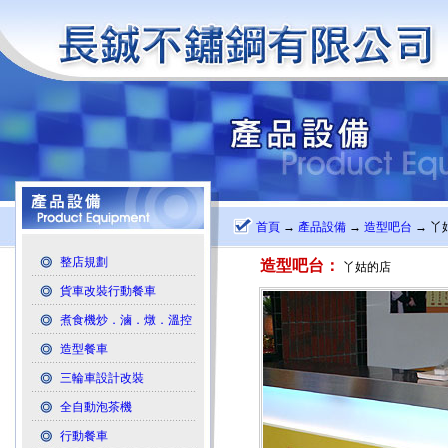
首頁
→
產品設備
→
造型吧台
→ 丫
整店規劃
造型吧台：
丫姑的店
貨車改裝行動餐車
煮食機炒．滷．燉．溫控
造型餐車
三輪車設計改裝
全自動泡茶機
行動餐車