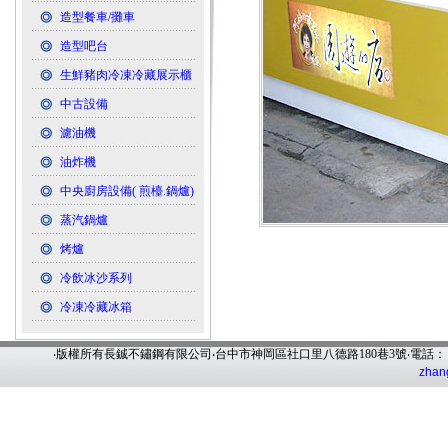
造型餐車/攤車
造型吧台
生鮮豬肉冷凍冷藏展示櫃
中古設備
濾油機
油炸機
中央廚房設備( 煎檯.鍋爐)
蒸汽鍋爐
烤爐
冷飲冰沙系列
冷凍冷藏冰箱
‧版權所有長鋮不鏽鋼有限公司‧台中市神岡區社口里八德路180巷3號‧電話
zhan