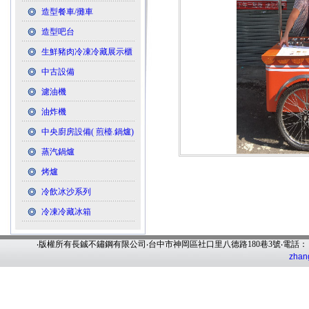
造型餐車/攤車
造型吧台
生鮮豬肉冷凍冷藏展示櫃
中古設備
濾油機
油炸機
中央廚房設備( 煎檯.鍋爐)
蒸汽鍋爐
烤爐
冷飲冰沙系列
冷凍冷藏冰箱
‧版權所有長鋮不鏽鋼有限公司‧台中市神岡區社口里八德路180巷3號‧電話
zhan