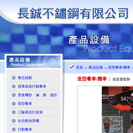
首頁
→
產品設備
→
造型餐車/攤車
整店規劃
造型餐車/攤車：
就是愛鬆餅
貨車改裝行動餐車
煮食機炒．滷．燉．溫控
造型餐車
三輪車設計改裝
全自動泡茶機
行動餐車