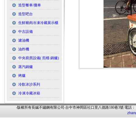
造型餐車/攤車
造型吧台
生鮮豬肉冷凍冷藏展示櫃
中古設備
濾油機
油炸機
中央廚房設備( 煎檯.鍋爐)
蒸汽鍋爐
烤爐
冷飲冰沙系列
冷凍冷藏冰箱
‧版權所有長鋮不鏽鋼有限公司‧台中市神岡區社口里八德路180巷3號‧電話
zhan