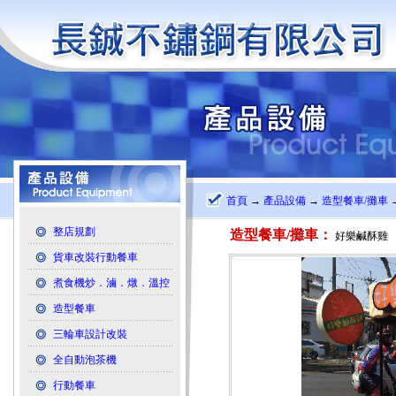
首頁
→
產品設備
→
造型餐車/攤車
整店規劃
造型餐車/攤車：
好樂鹹酥雞
貨車改裝行動餐車
煮食機炒．滷．燉．溫控
造型餐車
三輪車設計改裝
全自動泡茶機
行動餐車