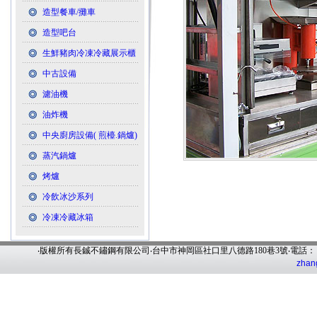
造型餐車/攤車
造型吧台
生鮮豬肉冷凍冷藏展示櫃
中古設備
濾油機
油炸機
中央廚房設備( 煎檯.鍋爐)
蒸汽鍋爐
烤爐
冷飲冰沙系列
冷凍冷藏冰箱
‧版權所有長鋮不鏽鋼有限公司‧台中市神岡區社口里八德路180巷3號‧電話
zhan