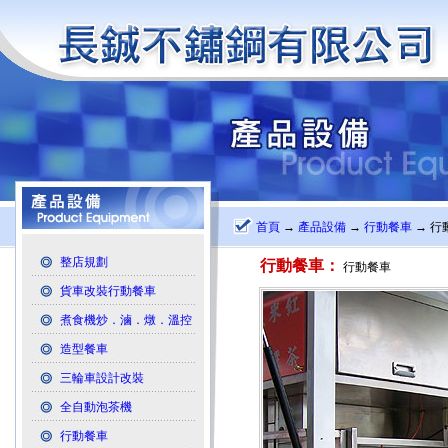
首頁
→
產品設備
→
行動餐車
→ 行
整店規劃
行動餐車：
行動餐車
貨車改裝行動餐車
煮食機炒．滷．燉．溫控
造型餐車
三輪車設計改裝
全自動泡茶機
行動餐車