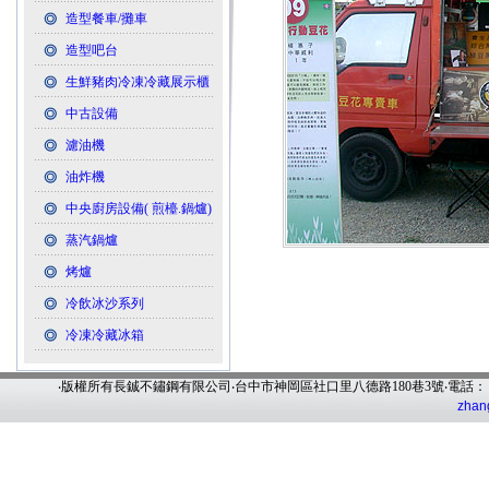
造型餐車/攤車
造型吧台
生鮮豬肉冷凍冷藏展示櫃
中古設備
濾油機
油炸機
中央廚房設備( 煎檯.鍋爐)
蒸汽鍋爐
烤爐
冷飲冰沙系列
冷凍冷藏冰箱
‧版權所有長鋮不鏽鋼有限公司‧台中市神岡區社口里八德路180巷3號‧電話
zhan