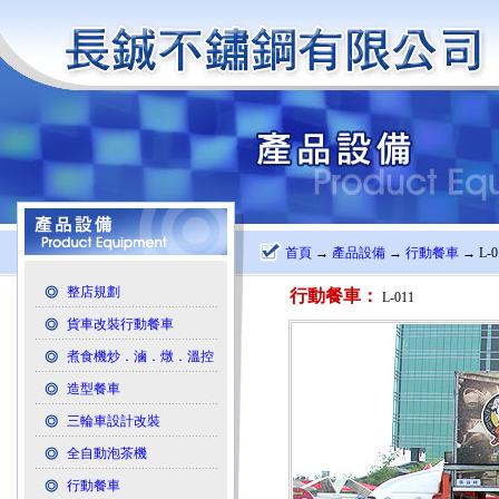
首頁
→
產品設備
→
行動餐車
→ L-0
整店規劃
行動餐車：
L-011
貨車改裝行動餐車
煮食機炒．滷．燉．溫控
造型餐車
三輪車設計改裝
全自動泡茶機
行動餐車