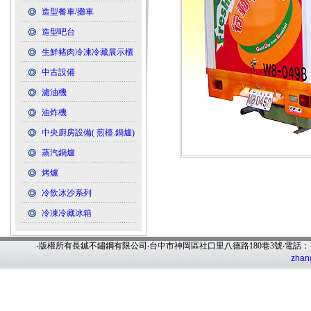
造型餐車/攤車
造型吧台
生鮮豬肉冷凍冷藏展示櫃
中古設備
濾油機
油炸機
中央廚房設備( 煎檯.鍋爐)
蒸汽鍋爐
烤爐
冷飲冰沙系列
冷凍冷藏冰箱
‧版權所有長鋮不鏽鋼有限公司‧台中市神岡區社口里八德路180巷3號‧電話
zhan