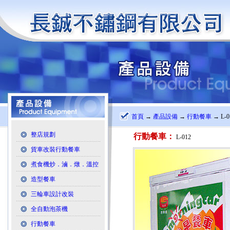
首頁
→
產品設備
→
行動餐車
→ L-0
整店規劃
行動餐車：
L-012
貨車改裝行動餐車
煮食機炒．滷．燉．溫控
造型餐車
三輪車設計改裝
全自動泡茶機
行動餐車