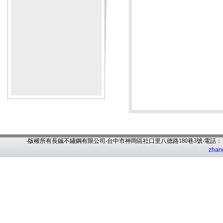
‧版權所有長鋮不鏽鋼有限公司‧台中市神岡區社口里八德路180巷3號‧電話
zhan